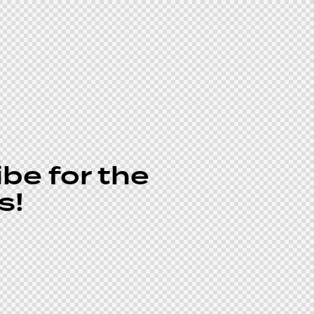
be for the
s!